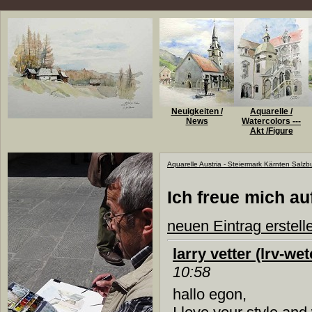
Neuigkeiten /
Aquarelle /
News
Watercolors ---
Akt /Figure
Aquarelle Austria - Steiermark Kärnten Salzb
Ich freue mich a
neuen Eintrag erstell
larry vetter (lrv-we
10:58
hallo egon,