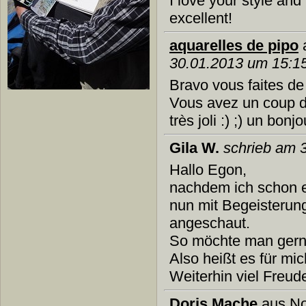
I love your style and
excellent!
aquarelles de pipo
30.01.2013 um 15:1
Bravo vous faites de
Vous avez un coup 
très joli :) ;) un bonj
Gila W.
schrieb am 
Hallo Egon,
nachdem ich schon ei
nun mit Begeisterun
angeschaut.
So möchte man gerne
Also heißt es für mich
Weiterhin viel Freu
Doris Mache
aus No