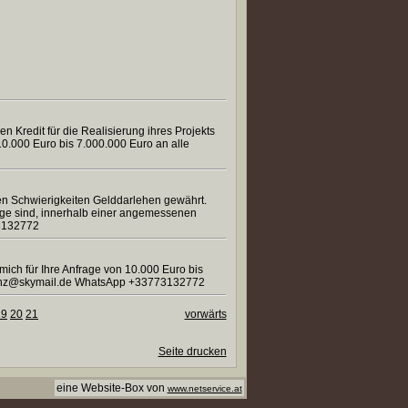
en Kredit für die Realisierung ihres Projekts
 10.000 Euro bis 7.000.000 Euro an alle
en Schwierigkeiten Gelddarlehen gewährt.
age sind, innerhalb einer angemessenen
73132772
mich für Ihre Anfrage von 10.000 Euro bis
enheinz@skymail.de WhatsApp +33773132772
19
20
21
vorwärts
Seite drucken
eine Website-Box von
www.netservice.at