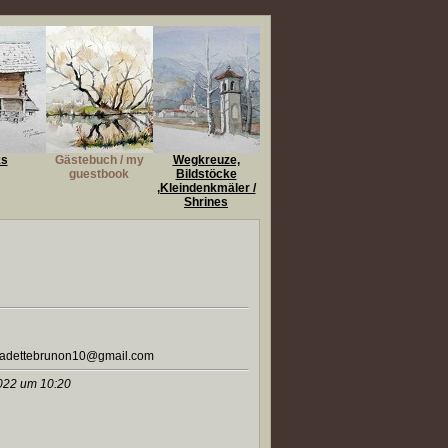
ks
Gästebuch / my
Wegkreuze,
guestbook
Bildstöcke
,Kleindenkmäler /
Shrines
bernadettebrunon10@gmail.com
022 um 10:20