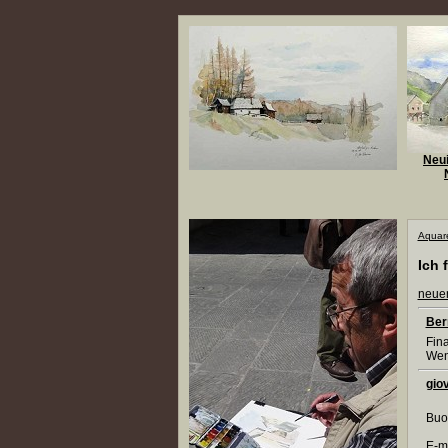
Neui
Aquare
Ich 
neuen
Ber
Fina
Wenn
gio
Buo
E-m