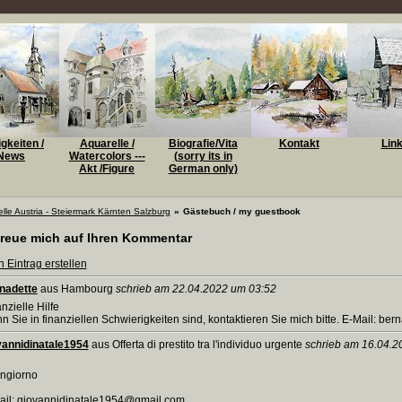
gkeiten /
Aquarelle /
Biografie/Vita
Kontakt
Lin
News
Watercolors ---
(sorry its in
Akt /Figure
German only)
lle Austria - Steiermark Kärnten Salzburg
»
Gästebuch / my guestbook
freue mich auf Ihren Kommentar
 Eintrag erstellen
nadette
aus Hambourg
schrieb am 22.04.2022 um 03:52
nzielle Hilfe
 Sie in finanziellen Schwierigkeiten sind, kontaktieren Sie mich bitte. E-Mail: 
vannidinatale1954
aus Offerta di prestito tra l'individuo urgente
schrieb am 16.04.2
ngiorno
ail: giovannidinatale1954@gmail.com