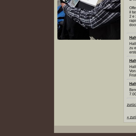
Offe
il t
2 e 
rapi
doc
Haf
Hall
zu e
ers
Haf
Hal
Von
Fri
Haf
Bere
7.0
zurüc
«
zur