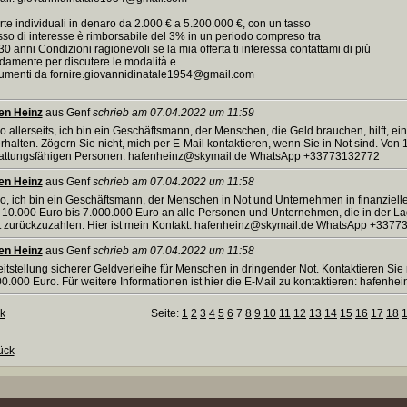
rte individuali in denaro da 2.000 € a 5.200.000 €, con un tasso
asso di interesse è rimborsabile del 3% in un periodo compreso tra
30 anni Condizioni ragionevoli se la mia offerta ti interessa contattami di più
damente per discutere le modalità e
umenti da fornire.giovannidinatale1954@gmail.com
en Heinz
aus Genf
schrieb am 07.04.2022 um 11:59
o allerseits, ich bin ein Geschäftsmann, der Menschen, die Geld brauchen, hilft, ein
rhalten. Zögern Sie nicht, mich per E-Mail kontaktieren, wenn Sie in Not sind. Von
tattungsfähigen Personen: hafenheinz@skymail.de WhatsApp +33773132772
en Heinz
aus Genf
schrieb am 07.04.2022 um 11:58
lo, ich bin ein Geschäftsmann, der Menschen in Not und Unternehmen in finanziell
 10.000 Euro bis 7.000.000 Euro an alle Personen und Unternehmen, die in der L
st zurückzuzahlen. Hier ist mein Kontakt: hafenheinz@skymail.de WhatsApp +337
en Heinz
aus Genf
schrieb am 07.04.2022 um 11:58
itstellung sicherer Geldverleihe für Menschen in dringender Not. Kontaktieren Sie 
00.000 Euro. Für weitere Informationen ist hier die E-Mail zu kontaktieren: haf
k
Seite:
1
2
3
4
5
6
7
8
9
10
11
12
13
14
15
16
17
18
ück