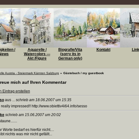
gkeiten /
Aquarelle /
Biografie/Vita
Kontakt
Lin
News
Watercolors ---
(sorry its in
Akt /Figure
German only)
lle Austria - Steiermark Kärnten Salzburg
»
Gästebuch / my guestbook
freue mich auf Ihren Kommentar
 Eintrag erstellen
so
aus ...
schrieb am 18.06.2007 um 15:35
 really impressed!! http://www.obiettiv4i64.info/sesso
ike
schrieb am 15.06.2007 um 20:02
staune.......
 Worte bedarf es hierfür nicht....
ibt nichts was mir nicht gefällt...