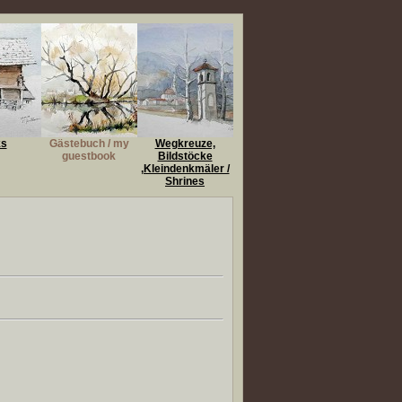
ks
Gästebuch / my
Wegkreuze,
guestbook
Bildstöcke
,Kleindenkmäler /
Shrines