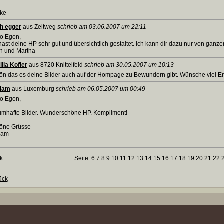
ike
ch egger
aus Zeltweg
schrieb am 03.06.2007 um 22:11
lo Egon,
ast deine HP sehr gut und übersichtlich gestaltet. Ich kann dir dazu nur von ganz
ch und Martha
lia Kofler
aus 8720 Knittelfeld
schrieb am 30.05.2007 um 10:13
ön das es deine Bilder auch auf der Hompage zu Bewundern gibt. Wünsche viel E
iam
aus Luxemburg
schrieb am 06.05.2007 um 00:49
lo Egon,
umhafte Bilder. Wunderschöne HP. Kompliment!
öne Grüsse
iam
k
Seite:
6
7
8
9
10
11
12
13
14
15
16
17
18
19
20
21
22
ück