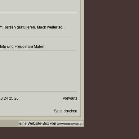
em Herzen gratulieren. Mach weiter so.
rfolg und Freude am Malen.
23
24
25
26
vorwärts
Seite drucken
eine Website-Box von
www.netservice.at