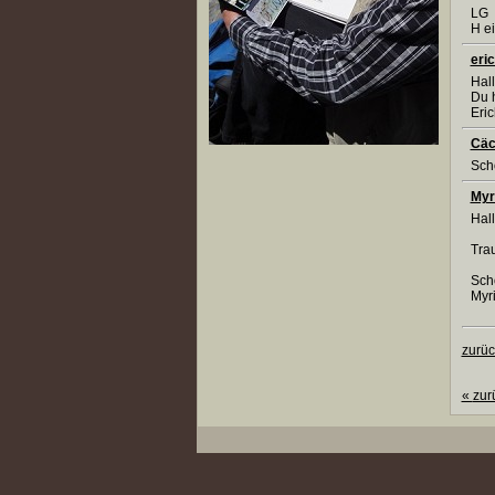
LG
H e
eri
Hal
Du h
Eri
Cäci
Sch
Myr
Hal
Tra
Sch
Myr
zurüc
«
zur