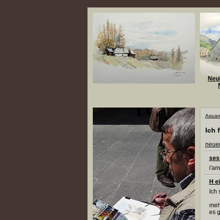
Neui
Aquare
Ich 
neuen
ses
i'am
H e
Ich 
mehr
es g