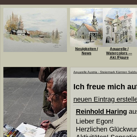
Neuigkeiten /
Aquarelle /
News
Watercolors ---
Akt /Figure
Aquarelle Austria - Steiermark Kärnten Salzb
Ich freue mich a
neuen Eintrag erstell
Reinhold Haring
aus
Lieber Egon!
Herzlichen Glückwun