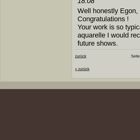
18:08
Well honestly Egon, 
Congratulations !
Your work is so typi
aquarelle I would re
future shows.
zurück
Seite
«
zurück