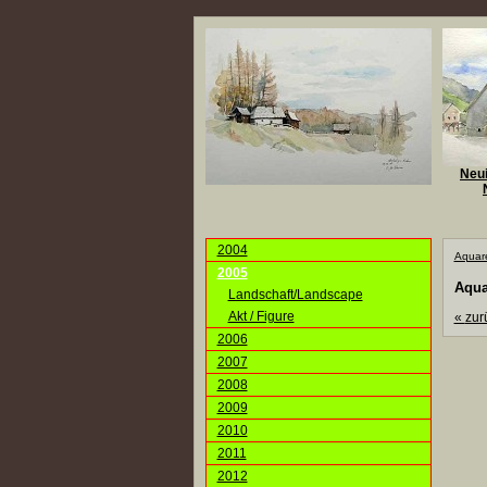
Neui
2004
Aquare
2005
Aqua
Landschaft/Landscape
Akt / Figure
«
zur
2006
2007
2008
2009
2010
2011
2012