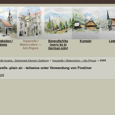
gkeiten /
Aquarelle /
Biografie/Vita
Kontakt
Lin
News
Watercolors ---
(sorry its in
Akt /Figure
German only)
lle Austria - Steiermark Kärnten Salzburg
»
Aquarelle / Watercolors --- Akt /Figure
»
2005
relle -plain air - teilweise unter Verwendung von Fineliner
ück