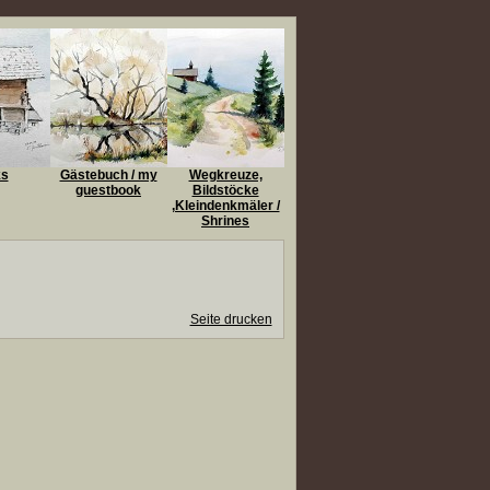
ks
Gästebuch / my
Wegkreuze,
guestbook
Bildstöcke
,Kleindenkmäler /
Shrines
Seite drucken