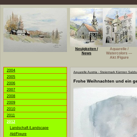
Neuigkeiten /
Aquarelle /
News
Watercolors ---
Akt /Figure
2004
Aquarelle Austria - Steiermark Kärnten Salzb
2005
Frohe Weihnachten und ein g
2006
2007
2008
2009
2010
2011
2012
Landschaft /Landscape
Akt/Figure