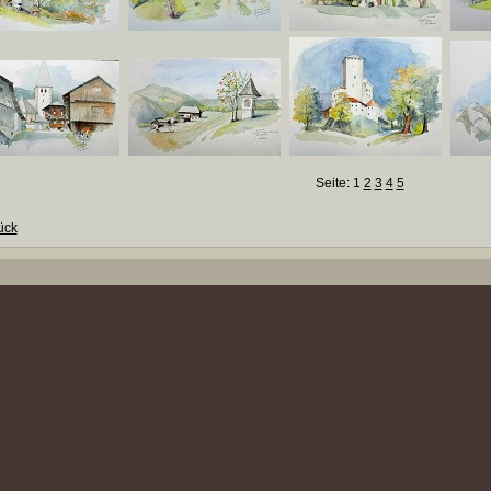
Seite:
1
2
3
4
5
ück