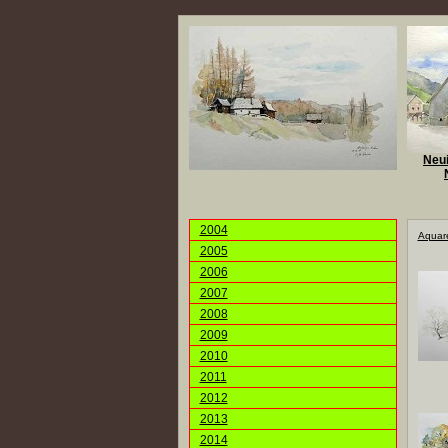
Neui
2004
Aquare
2005
2006
2007
2008
2009
2010
2011
2012
2013
2014