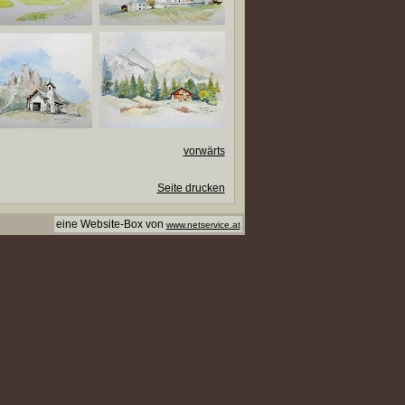
vorwärts
Seite drucken
eine Website-Box von
www.netservice.at