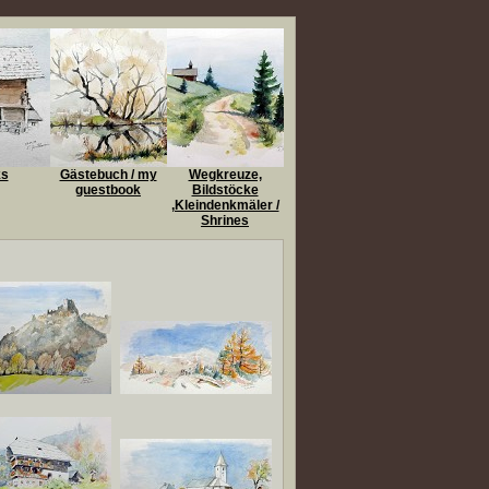
ks
Gästebuch / my
Wegkreuze,
guestbook
Bildstöcke
,Kleindenkmäler /
Shrines