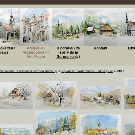
gkeiten /
Aquarelle /
Biografie/Vita
Kontakt
Lin
News
Watercolors ---
(sorry its in
Akt /Figure
German only)
lle Austria - Steiermark Kärnten Salzburg
»
Aquarelle / Watercolors --- Akt /Figure
»
2015