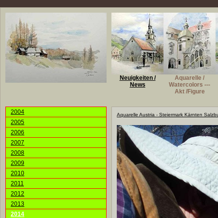
Neuigkeiten /
Aquarelle /
News
Watercolors ---
Akt /Figure
2004
Aquarelle Austria - Steiermark Kärnten Salzb
2005
2006
2007
2008
2009
2010
2011
2012
2013
2014