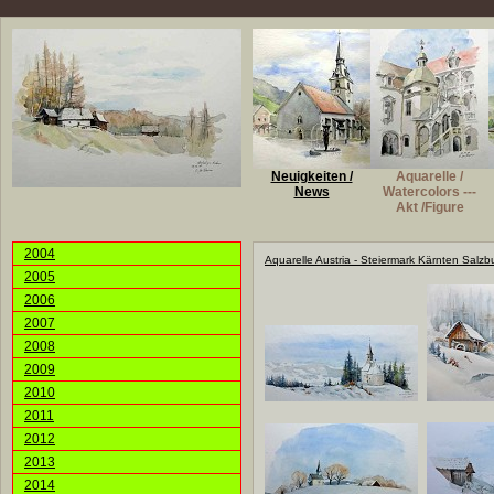
Neuigkeiten /
Aquarelle /
News
Watercolors ---
Akt /Figure
2004
Aquarelle Austria - Steiermark Kärnten Salzb
2005
2006
2007
2008
2009
2010
2011
2012
2013
2014