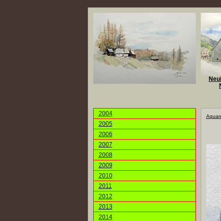
Neui
2004
Aquare
2005
2006
2007
2008
2009
2010
2011
2012
2013
2014