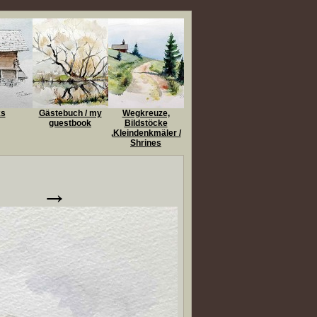
ks
Gästebuch / my
Wegkreuze,
guestbook
Bildstöcke
,Kleindenkmäler /
Shrines
→