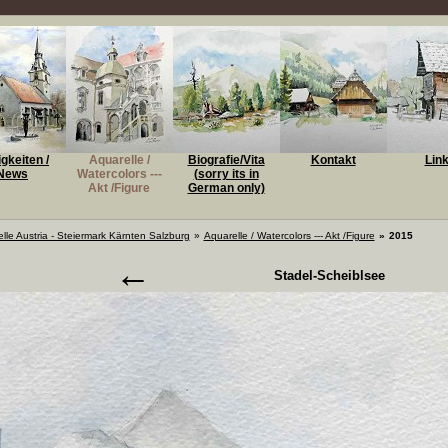
gkeiten /
Aquarelle /
Biografie/Vita
Kontakt
Lin
News
Watercolors ---
(sorry its in
Akt /Figure
German only)
lle Austria - Steiermark Kärnten Salzburg
»
Aquarelle / Watercolors --- Akt /Figure
»
2015
←
Stadel-Scheiblsee