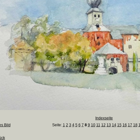
Indexseite
es Bild
Seite:
1
2
3
4
5
6
7
8
9
10
11
12
13
14
15
16
17
18
ück