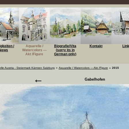
gkeiten /
Aquarelle /
Biografie/Vita
Kontakt
Lin
News
Watercolors ---
(sorry its in
Akt /Figure
German only)
lle Austria - Steiermark Kärnten Salzburg
»
Aquarelle / Watercolors --- Akt /Figure
»
2015
←
Gabelhofen