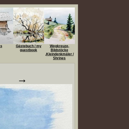
ks
Gästebuch / my
Wegkreuze,
guestbook
Bildstöcke
,Kleindenkmäler /
Shrines
→