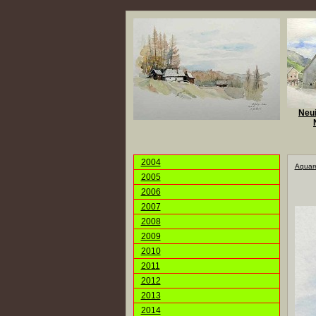
Neui
2004
Aquare
2005
2006
2007
2008
2009
2010
2011
2012
2013
2014