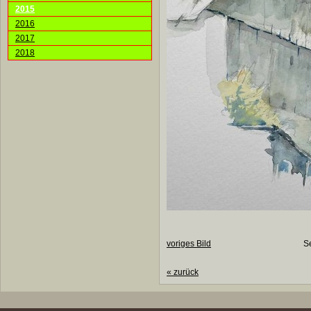
2015
2016
2017
2018
voriges Bild
S
«
zurück