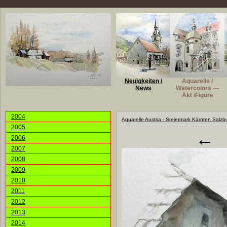
Neuigkeiten /
Aquarelle /
News
Watercolors ---
Akt /Figure
2004
Aquarelle Austria - Steiermark Kärnten Salzb
2005
←
2006
2007
2008
2009
2010
2011
2012
2013
2014