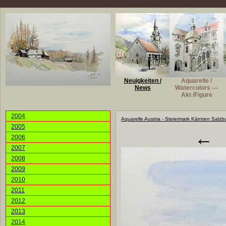
Neuigkeiten /
Aquarelle /
News
Watercolors ---
Akt /Figure
2004
Aquarelle Austria - Steiermark Kärnten Salzb
2005
←
2006
2007
2008
2009
2010
2011
2012
2013
2014