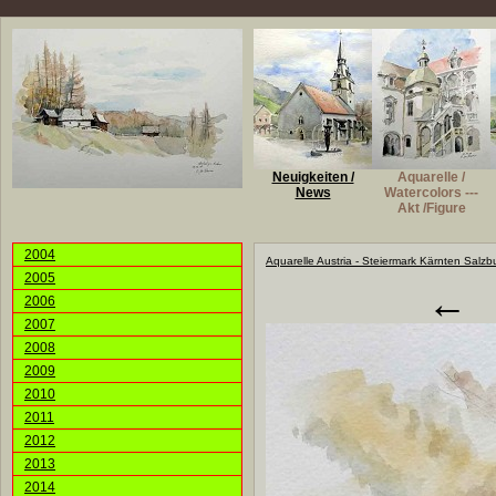
Neuigkeiten /
Aquarelle /
News
Watercolors ---
Akt /Figure
2004
Aquarelle Austria - Steiermark Kärnten Salzb
2005
←
2006
2007
2008
2009
2010
2011
2012
2013
2014