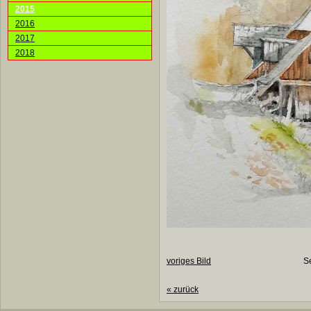
2015
2016
2017
2018
voriges Bild
S
«
zurück